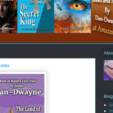
Abo
color.
Blog
►
20
►
20